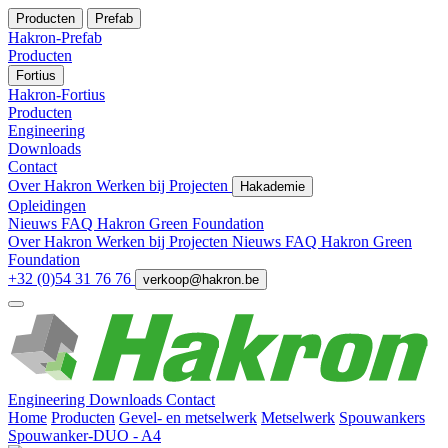
Producten
Prefab
Hakron-Prefab
Producten
Fortius
Hakron-Fortius
Producten
Engineering
Downloads
Contact
Over Hakron
Werken bij
Projecten
Hakademie
Opleidingen
Nieuws
FAQ
Hakron Green Foundation
Over Hakron
Werken bij
Projecten
Nieuws
FAQ
Hakron Green
Foundation
+32 (0)54 31 76 76
verkoop@hakron.be
Engineering
Downloads
Contact
Home
Producten
Gevel- en metselwerk
Metselwerk
Spouwankers
Spouwanker-DUO - A4