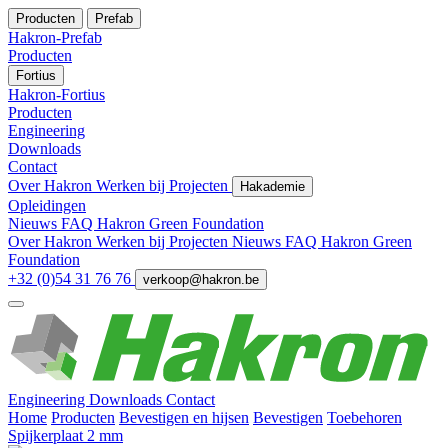
Producten
Prefab
Hakron-Prefab
Producten
Fortius
Hakron-Fortius
Producten
Engineering
Downloads
Contact
Over Hakron
Werken bij
Projecten
Hakademie
Opleidingen
Nieuws
FAQ
Hakron Green Foundation
Over Hakron
Werken bij
Projecten
Nieuws
FAQ
Hakron Green
Foundation
+32 (0)54 31 76 76
verkoop@hakron.be
Engineering
Downloads
Contact
Home
Producten
Bevestigen en hijsen
Bevestigen
Toebehoren
Spijkerplaat 2 mm