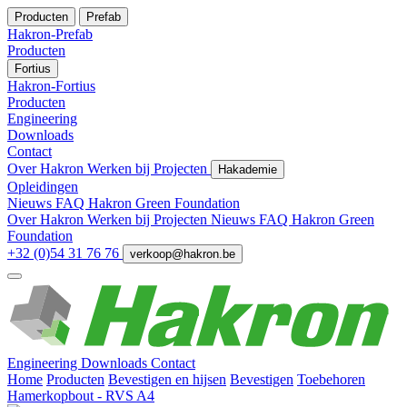
Producten
Prefab
Hakron-Prefab
Producten
Fortius
Hakron-Fortius
Producten
Engineering
Downloads
Contact
Over Hakron
Werken bij
Projecten
Hakademie
Opleidingen
Nieuws
FAQ
Hakron Green Foundation
Over Hakron
Werken bij
Projecten
Nieuws
FAQ
Hakron Green
Foundation
+32 (0)54 31 76 76
verkoop@hakron.be
Engineering
Downloads
Contact
Home
Producten
Bevestigen en hijsen
Bevestigen
Toebehoren
Hamerkopbout - RVS A4