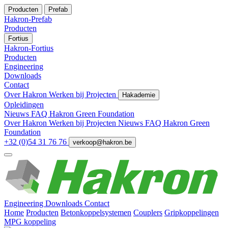
Producten
Prefab
Hakron-Prefab
Producten
Fortius
Hakron-Fortius
Producten
Engineering
Downloads
Contact
Over Hakron
Werken bij
Projecten
Hakademie
Opleidingen
Nieuws
FAQ
Hakron Green Foundation
Over Hakron
Werken bij
Projecten
Nieuws
FAQ
Hakron Green
Foundation
+32 (0)54 31 76 76
verkoop@hakron.be
Engineering
Downloads
Contact
Home
Producten
Betonkoppelsystemen
Couplers
Gripkoppelingen
MPG koppeling