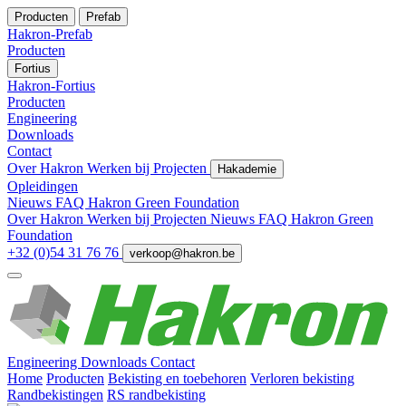
Producten
Prefab
Hakron-Prefab
Producten
Fortius
Hakron-Fortius
Producten
Engineering
Downloads
Contact
Over Hakron
Werken bij
Projecten
Hakademie
Opleidingen
Nieuws
FAQ
Hakron Green Foundation
Over Hakron
Werken bij
Projecten
Nieuws
FAQ
Hakron Green
Foundation
+32 (0)54 31 76 76
verkoop@hakron.be
Engineering
Downloads
Contact
Home
Producten
Bekisting en toebehoren
Verloren bekisting
Randbekistingen
RS randbekisting