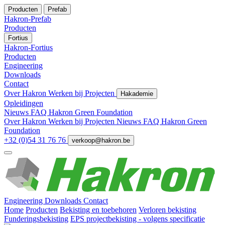
Producten
Prefab
Hakron-Prefab
Producten
Fortius
Hakron-Fortius
Producten
Engineering
Downloads
Contact
Over Hakron
Werken bij
Projecten
Hakademie
Opleidingen
Nieuws
FAQ
Hakron Green Foundation
Over Hakron
Werken bij
Projecten
Nieuws
FAQ
Hakron Green
Foundation
+32 (0)54 31 76 76
verkoop@hakron.be
Engineering
Downloads
Contact
Home
Producten
Bekisting en toebehoren
Verloren bekisting
Funderingsbekisting
EPS projectbekisting - volgens specificatie