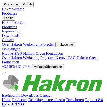
Producten
Prefab
Hakron-Prefab
Producten
Fortius
Hakron-Fortius
Producten
Engineering
Downloads
Contact
Over Hakron
Werken bij
Projecten
Hakademie
Opleidingen
Nieuws
FAQ
Hakron Green Foundation
Over Hakron
Werken bij
Projecten
Nieuws
FAQ
Hakron Green
Foundation
+32 (0)54 31 76 76
verkoop@hakron.be
Engineering
Downloads
Contact
Home
Producten
Bekisting en toebehoren
Toebehoren
Tapbout 8.8
EV - DIN 933