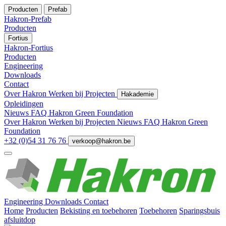
Producten
Prefab
Hakron-Prefab
Producten
Fortius
Hakron-Fortius
Producten
Engineering
Downloads
Contact
Over Hakron
Werken bij
Projecten
Hakademie
Opleidingen
Nieuws
FAQ
Hakron Green Foundation
Over Hakron
Werken bij
Projecten
Nieuws
FAQ
Hakron Green
Foundation
+32 (0)54 31 76 76
verkoop@hakron.be
Engineering
Downloads
Contact
Home
Producten
Bekisting en toebehoren
Toebehoren
Sparingsbuis
afsluitdop