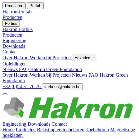
Producten
Prefab
Hakron-Prefab
Producten
Fortius
Hakron-Fortius
Producten
Engineering
Downloads
Contact
Over Hakron
Werken bij
Projecten
Hakademie
Opleidingen
Nieuws
FAQ
Hakron Green Foundation
Over Hakron
Werken bij
Projecten
Nieuws
FAQ
Hakron Green
Foundation
+32 (0)54 31 76 76
verkoop@hakron.be
Engineering
Downloads
Contact
Home
Producten
Bekisting en toebehoren
Toebehoren
Magnetische
hoeklatten