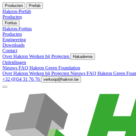
Producten
Prefab
Hakron-Prefab
Producten
Fortius
Hakron-Fortius
Producten
Engineering
Downloads
Contact
Over Hakron
Werken bij
Projecten
Hakademie
Opleidingen
Nieuws
FAQ
Hakron Green Foundation
Over Hakron
Werken bij
Projecten
Nieuws
FAQ
Hakron Green Foun
+32 (0)54 31 76 76
verkoop@hakron.be