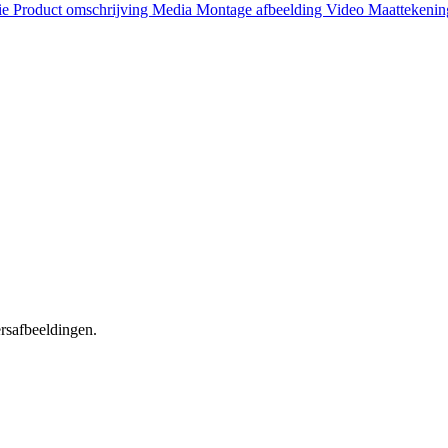
ie
Product omschrijving
Media
Montage afbeelding
Video
Maattekeni
ersafbeeldingen.