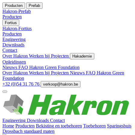
Producten
Prefab
Hakron-Prefab
Producten
Fortius
Hakron-Fortius
Producten
Engineering
Downloads
Contact
Over Hakron
Werken bij
Projecten
Hakademie
Opleidingen
Nieuws
FAQ
Hakron Green Foundation
Over Hakron
Werken bij
Projecten
Nieuws
FAQ
Hakron Green
Foundation
+32 (0)54 31 76 76
verkoop@hakron.be
Engineering
Downloads
Contact
Home
Producten
Bekisting en toebehoren
Toebehoren
Sparingsbuis
Drossbach standaard maten