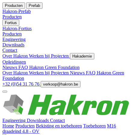
Producten
Prefab
Hakron-Prefab
Producten
Fortius
Hakron-Fortius
Producten
Engineering
Downloads
Contact
Over Hakron
Werken bij
Projecten
Hakademie
Opleidingen
Nieuws
FAQ
Hakron Green Foundation
Over Hakron
Werken bij
Projecten
Nieuws
FAQ
Hakron Green
Foundation
+32 (0)54 31 76 76
verkoop@hakron.be
Engineering
Downloads
Contact
Home
Producten
Bekisting en toebehoren
Toebehoren
M16
draadeind 4.8 - OV