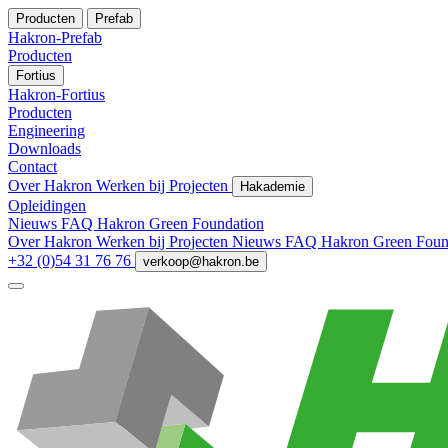
Producten
Prefab
Hakron-Prefab
Producten
Fortius
Hakron-Fortius
Producten
Engineering
Downloads
Contact
Over Hakron
Werken bij
Projecten
Hakademie
Opleidingen
Nieuws
FAQ
Hakron Green Foundation
Over Hakron
Werken bij
Projecten
Nieuws
FAQ
Hakron Green Foun
+32 (0)54 31 76 76
verkoop@hakron.be