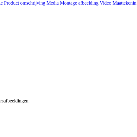
ie
Product omschrijving
Media
Montage afbeelding
Video
Maattekeni
ersafbeeldingen.