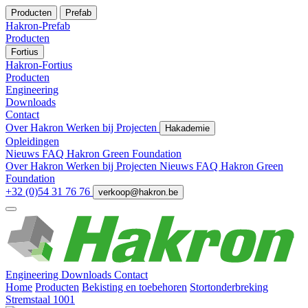
Producten
Prefab
Hakron-Prefab
Producten
Fortius
Hakron-Fortius
Producten
Engineering
Downloads
Contact
Over Hakron
Werken bij
Projecten
Hakademie
Opleidingen
Nieuws
FAQ
Hakron Green Foundation
Over Hakron
Werken bij
Projecten
Nieuws
FAQ
Hakron Green
Foundation
+32 (0)54 31 76 76
verkoop@hakron.be
Engineering
Downloads
Contact
Home
Producten
Bekisting en toebehoren
Stortonderbreking
Stremstaal 1001