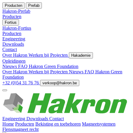
Producten
Prefab
Hakron-Prefab
Producten
Fortius
Hakron-Fortius
Producten
Engineering
Downloads
Contact
Over Hakron
Werken bij
Projecten
Hakademie
Opleidingen
Nieuws
FAQ
Hakron Green Foundation
Over Hakron
Werken bij
Projecten
Nieuws
FAQ
Hakron Green
Foundation
+32 (0)54 31 76 76
verkoop@hakron.be
Engineering
Downloads
Contact
Home
Producten
Bekisting en toebehoren
Magneetsystemen
Flensmagneet recht