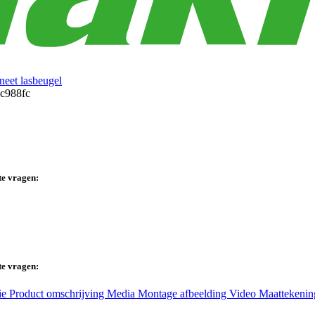
eet lasbeugel
te vragen:
te vragen:
ie
Product omschrijving
Media
Montage afbeelding
Video
Maattekeni