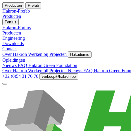
Producten
Prefab
Hakron-Prefab
Producten
Fortius
Hakron-Fortius
Producten
Engineering
Downloads
Contact
Over Hakron
Werken bij
Projecten
Hakademie
Opleidingen
Nieuws
FAQ
Hakron Green Foundation
Over Hakron
Werken bij
Projecten
Nieuws
FAQ
Hakron Green Foun
+32 (0)54 31 76 76
verkoop@hakron.be