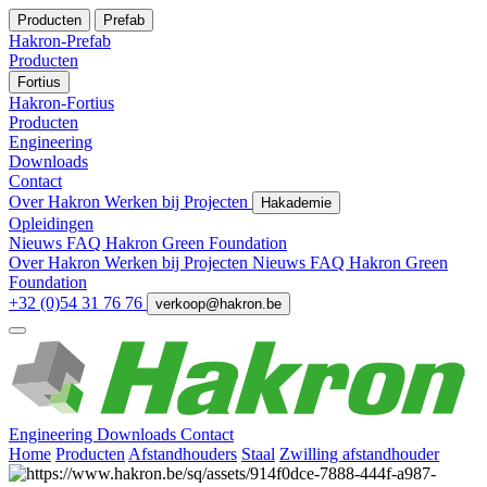
Producten
Prefab
Hakron-Prefab
Producten
Fortius
Hakron-Fortius
Producten
Engineering
Downloads
Contact
Over Hakron
Werken bij
Projecten
Hakademie
Opleidingen
Nieuws
FAQ
Hakron Green Foundation
Over Hakron
Werken bij
Projecten
Nieuws
FAQ
Hakron Green
Foundation
+32 (0)54 31 76 76
verkoop@hakron.be
Engineering
Downloads
Contact
Home
Producten
Afstandhouders
Staal
Zwilling afstandhouder