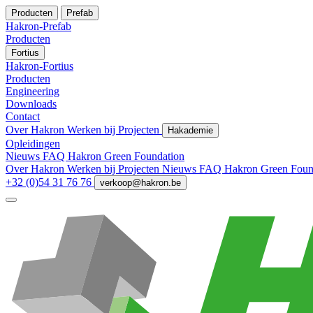
Producten
Prefab
Hakron-Prefab
Producten
Fortius
Hakron-Fortius
Producten
Engineering
Downloads
Contact
Over Hakron
Werken bij
Projecten
Hakademie
Opleidingen
Nieuws
FAQ
Hakron Green Foundation
Over Hakron
Werken bij
Projecten
Nieuws
FAQ
Hakron Green Foun
+32 (0)54 31 76 76
verkoop@hakron.be