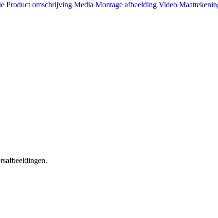
ie
Product omschrijving
Media
Montage afbeelding
Video
Maattekeni
ersafbeeldingen.