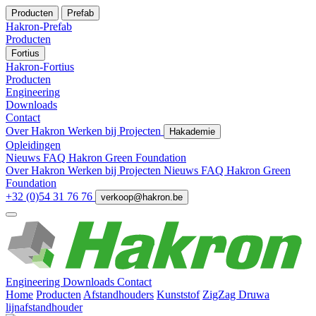
Producten
Prefab
Hakron-Prefab
Producten
Fortius
Hakron-Fortius
Producten
Engineering
Downloads
Contact
Over Hakron
Werken bij
Projecten
Hakademie
Opleidingen
Nieuws
FAQ
Hakron Green Foundation
Over Hakron
Werken bij
Projecten
Nieuws
FAQ
Hakron Green
Foundation
+32 (0)54 31 76 76
verkoop@hakron.be
Engineering
Downloads
Contact
Home
Producten
Afstandhouders
Kunststof
ZigZag Druwa
lijnafstandhouder