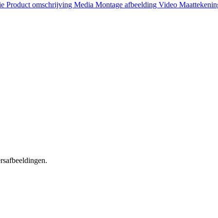
ie
Product omschrijving
Media
Montage afbeelding
Video
Maattekeni
ersafbeeldingen.