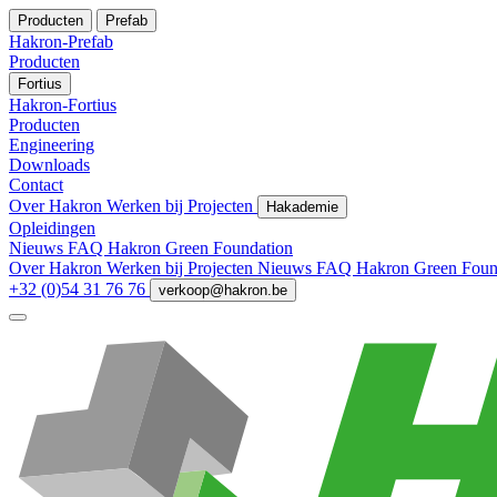
Producten
Prefab
Hakron-Prefab
Producten
Fortius
Hakron-Fortius
Producten
Engineering
Downloads
Contact
Over Hakron
Werken bij
Projecten
Hakademie
Opleidingen
Nieuws
FAQ
Hakron Green Foundation
Over Hakron
Werken bij
Projecten
Nieuws
FAQ
Hakron Green Foun
+32 (0)54 31 76 76
verkoop@hakron.be