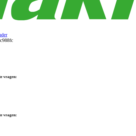
uder
te vragen:
te vragen: