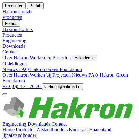
Producten
Prefab
Hakron-Prefab
Producten
Fortius
Hakron-Fortius
Producten
Engineering
Downloads
Contact
Over Hakron
Werken bij
Projecten
Hakademie
Opleidingen
Nieuws
FAQ
Hakron Green Foundation
Over Hakron
Werken bij
Projecten
Nieuws
FAQ
Hakron Green
Foundation
+32 (0)54 31 76 76
verkoop@hakron.be
Engineering
Downloads
Contact
Home
Producten
Afstandhouders
Kunststof
Haaientand
lijnafstandhouder