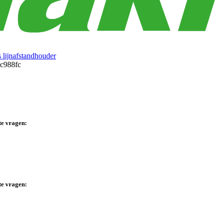
 lijnafstandhouder
te vragen:
te vragen: