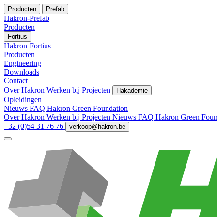
Producten
Prefab
Hakron-Prefab
Producten
Fortius
Hakron-Fortius
Producten
Engineering
Downloads
Contact
Over Hakron
Werken bij
Projecten
Hakademie
Opleidingen
Nieuws
FAQ
Hakron Green Foundation
Over Hakron
Werken bij
Projecten
Nieuws
FAQ
Hakron Green Foun
+32 (0)54 31 76 76
verkoop@hakron.be