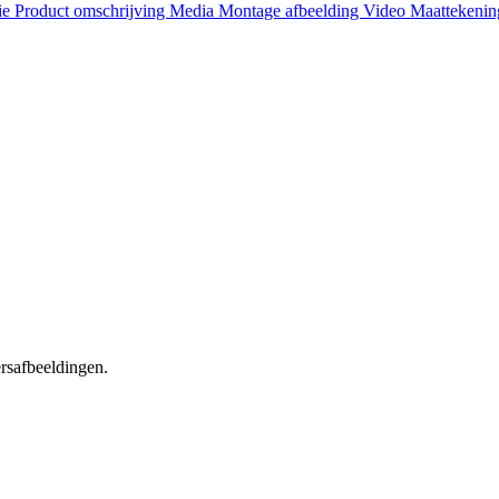
ie
Product omschrijving
Media
Montage afbeelding
Video
Maattekeni
ersafbeeldingen.