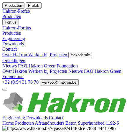
Producten
Prefab
Hakron-Prefab
Producten
Fortius
Hakron-Fortius
Producten
Engineering
Downloads
Contact
Over Hakron
Werken bij
Projecten
Hakademie
Opleidingen
Nieuws
FAQ
Hakron Green Foundation
Over Hakron
Werken bij
Projecten
Nieuws
FAQ
Hakron Green
Foundation
+32 (0)54 31 76 76
verkoop@hakron.be
Engineering
Downloads
Contact
Home
Producten
Afstandhouders
Beton
Superhunebed 1192-S