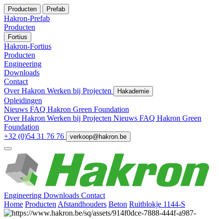
Producten
Prefab
Hakron-Prefab
Producten
Fortius
Hakron-Fortius
Producten
Engineering
Downloads
Contact
Over Hakron
Werken bij
Projecten
Hakademie
Opleidingen
Nieuws
FAQ
Hakron Green Foundation
Over Hakron
Werken bij
Projecten
Nieuws
FAQ
Hakron Green
Foundation
+32 (0)54 31 76 76
verkoop@hakron.be
Engineering
Downloads
Contact
Home
Producten
Afstandhouders
Beton
Ruitblokje 1144-S