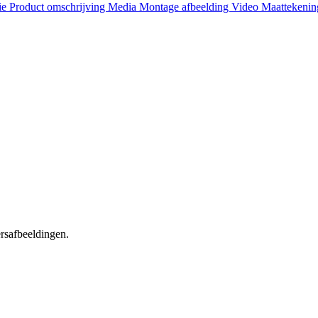
ie
Product omschrijving
Media
Montage afbeelding
Video
Maattekeni
ersafbeeldingen.