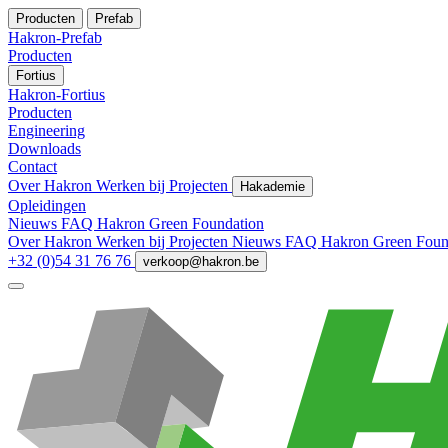
Producten
Prefab
Hakron-Prefab
Producten
Fortius
Hakron-Fortius
Producten
Engineering
Downloads
Contact
Over Hakron
Werken bij
Projecten
Hakademie
Opleidingen
Nieuws
FAQ
Hakron Green Foundation
Over Hakron
Werken bij
Projecten
Nieuws
FAQ
Hakron Green Foun
+32 (0)54 31 76 76
verkoop@hakron.be