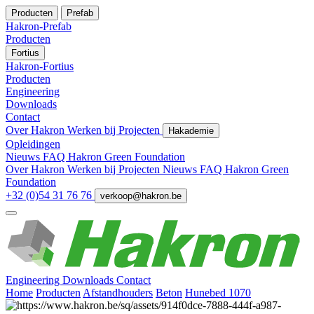
Producten
Prefab
Hakron-Prefab
Producten
Fortius
Hakron-Fortius
Producten
Engineering
Downloads
Contact
Over Hakron
Werken bij
Projecten
Hakademie
Opleidingen
Nieuws
FAQ
Hakron Green Foundation
Over Hakron
Werken bij
Projecten
Nieuws
FAQ
Hakron Green
Foundation
+32 (0)54 31 76 76
verkoop@hakron.be
Engineering
Downloads
Contact
Home
Producten
Afstandhouders
Beton
Hunebed 1070