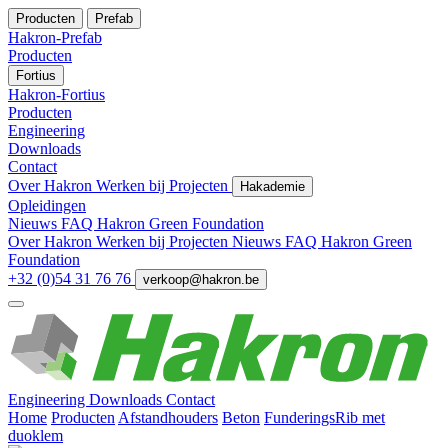
Producten
Prefab
Hakron-Prefab
Producten
Fortius
Hakron-Fortius
Producten
Engineering
Downloads
Contact
Over Hakron
Werken bij
Projecten
Hakademie
Opleidingen
Nieuws
FAQ
Hakron Green Foundation
Over Hakron
Werken bij
Projecten
Nieuws
FAQ
Hakron Green
Foundation
+32 (0)54 31 76 76
verkoop@hakron.be
Engineering
Downloads
Contact
Home
Producten
Afstandhouders
Beton
FunderingsRib met
duoklem