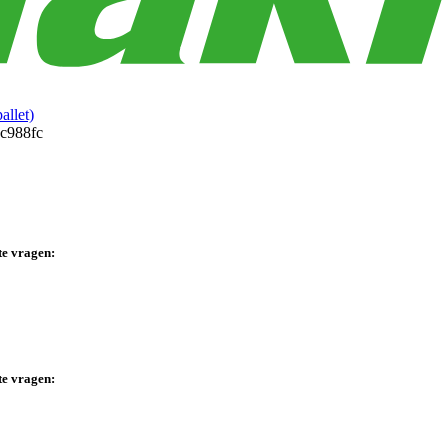
allet)
te vragen:
te vragen: