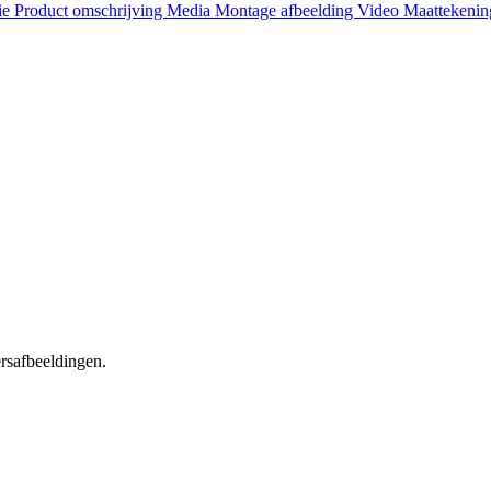
ie
Product omschrijving
Media
Montage afbeelding
Video
Maattekeni
ersafbeeldingen.