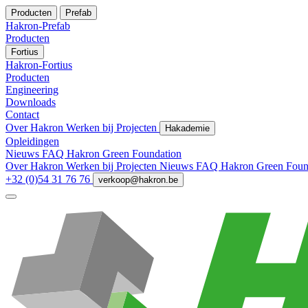
Producten
Prefab
Hakron-Prefab
Producten
Fortius
Hakron-Fortius
Producten
Engineering
Downloads
Contact
Over Hakron
Werken bij
Projecten
Hakademie
Opleidingen
Nieuws
FAQ
Hakron Green Foundation
Over Hakron
Werken bij
Projecten
Nieuws
FAQ
Hakron Green Foun
+32 (0)54 31 76 76
verkoop@hakron.be