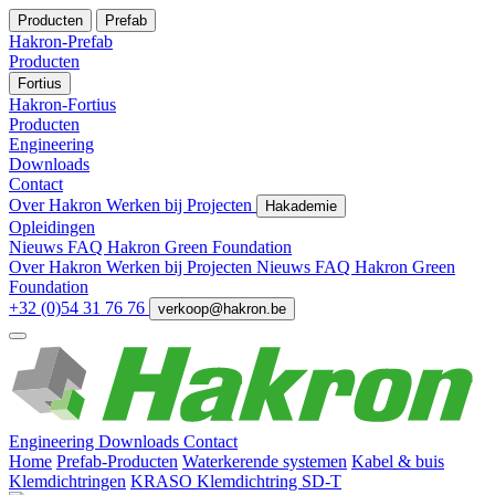
Producten
Prefab
Hakron-Prefab
Producten
Fortius
Hakron-Fortius
Producten
Engineering
Downloads
Contact
Over Hakron
Werken bij
Projecten
Hakademie
Opleidingen
Nieuws
FAQ
Hakron Green Foundation
Over Hakron
Werken bij
Projecten
Nieuws
FAQ
Hakron Green
Foundation
+32 (0)54 31 76 76
verkoop@hakron.be
Engineering
Downloads
Contact
Home
Prefab-Producten
Waterkerende systemen
Kabel & buis
Klemdichtringen
KRASO Klemdichtring SD-T