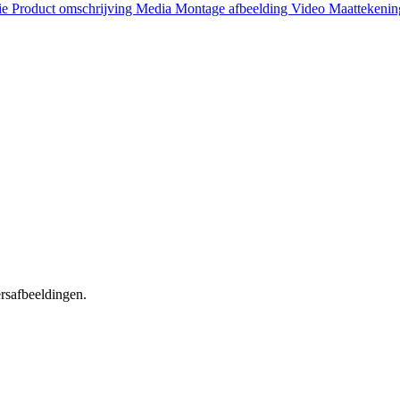
ie
Product omschrijving
Media
Montage afbeelding
Video
Maattekeni
ersafbeeldingen.