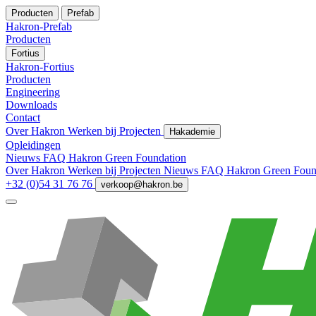
Producten
Prefab
Hakron-Prefab
Producten
Fortius
Hakron-Fortius
Producten
Engineering
Downloads
Contact
Over Hakron
Werken bij
Projecten
Hakademie
Opleidingen
Nieuws
FAQ
Hakron Green Foundation
Over Hakron
Werken bij
Projecten
Nieuws
FAQ
Hakron Green Foun
+32 (0)54 31 76 76
verkoop@hakron.be