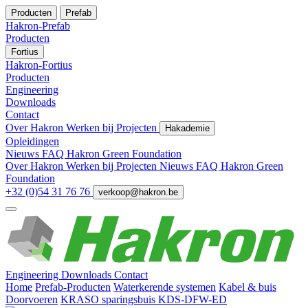
Producten
Prefab
Hakron-Prefab
Producten
Fortius
Hakron-Fortius
Producten
Engineering
Downloads
Contact
Over Hakron
Werken bij
Projecten
Hakademie
Opleidingen
Nieuws
FAQ
Hakron Green Foundation
Over Hakron
Werken bij
Projecten
Nieuws
FAQ
Hakron Green
Foundation
+32 (0)54 31 76 76
verkoop@hakron.be
Engineering
Downloads
Contact
Home
Prefab-Producten
Waterkerende systemen
Kabel & buis
Doorvoeren
KRASO sparingsbuis KDS-DFW-ED