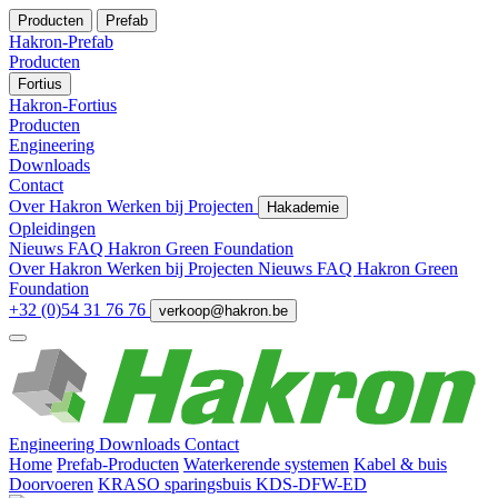
Producten
Prefab
Hakron-Prefab
Producten
Fortius
Hakron-Fortius
Producten
Engineering
Downloads
Contact
Over Hakron
Werken bij
Projecten
Hakademie
Opleidingen
Nieuws
FAQ
Hakron Green Foundation
Over Hakron
Werken bij
Projecten
Nieuws
FAQ
Hakron Green
Foundation
+32 (0)54 31 76 76
verkoop@hakron.be
Engineering
Downloads
Contact
Home
Prefab-Producten
Waterkerende systemen
Kabel & buis
Doorvoeren
KRASO sparingsbuis KDS-DFW-ED