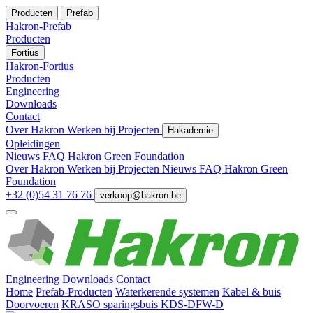
Producten
Prefab
Hakron-Prefab
Producten
Fortius
Hakron-Fortius
Producten
Engineering
Downloads
Contact
Over Hakron
Werken bij
Projecten
Hakademie
Opleidingen
Nieuws
FAQ
Hakron Green Foundation
Over Hakron
Werken bij
Projecten
Nieuws
FAQ
Hakron Green
Foundation
+32 (0)54 31 76 76
verkoop@hakron.be
Engineering
Downloads
Contact
Home
Prefab-Producten
Waterkerende systemen
Kabel & buis
Doorvoeren
KRASO sparingsbuis KDS-DFW-D