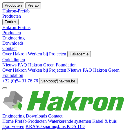
Producten
Prefab
Hakron-Prefab
Producten
Fortius
Hakron-Fortius
Producten
Engineering
Downloads
Contact
Over Hakron
Werken bij
Projecten
Hakademie
Opleidingen
Nieuws
FAQ
Hakron Green Foundation
Over Hakron
Werken bij
Projecten
Nieuws
FAQ
Hakron Green
Foundation
+32 (0)54 31 76 76
verkoop@hakron.be
Engineering
Downloads
Contact
Home
Prefab-Producten
Waterkerende systemen
Kabel & buis
Doorvoeren
KRASO sparingsbuis KDS-DD