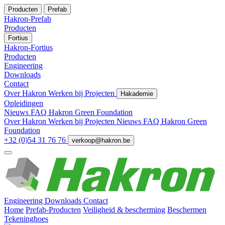
Producten
Prefab
Hakron-Prefab
Producten
Fortius
Hakron-Fortius
Producten
Engineering
Downloads
Contact
Over Hakron
Werken bij
Projecten
Hakademie
Opleidingen
Nieuws
FAQ
Hakron Green Foundation
Over Hakron
Werken bij
Projecten
Nieuws
FAQ
Hakron Green
Foundation
+32 (0)54 31 76 76
verkoop@hakron.be
Engineering
Downloads
Contact
Home
Prefab-Producten
Veiligheid & bescherming
Beschermen
Tekeninghoes