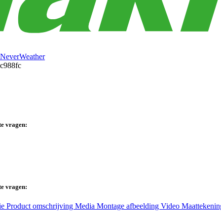
NeverWeather
te vragen:
te vragen:
ie
Product omschrijving
Media
Montage afbeelding
Video
Maattekeni