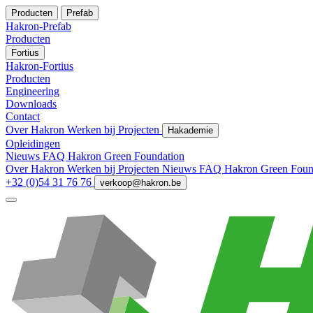
Producten
Prefab
Hakron-Prefab
Producten
Fortius
Hakron-Fortius
Producten
Engineering
Downloads
Contact
Over Hakron
Werken bij
Projecten
Hakademie
Opleidingen
Nieuws
FAQ
Hakron Green Foundation
Over Hakron
Werken bij
Projecten
Nieuws
FAQ
Hakron Green Foun
+32 (0)54 31 76 76
verkoop@hakron.be