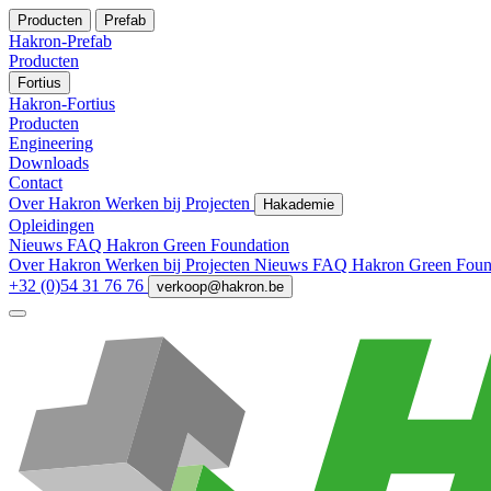
Producten
Prefab
Hakron-Prefab
Producten
Fortius
Hakron-Fortius
Producten
Engineering
Downloads
Contact
Over Hakron
Werken bij
Projecten
Hakademie
Opleidingen
Nieuws
FAQ
Hakron Green Foundation
Over Hakron
Werken bij
Projecten
Nieuws
FAQ
Hakron Green Foun
+32 (0)54 31 76 76
verkoop@hakron.be