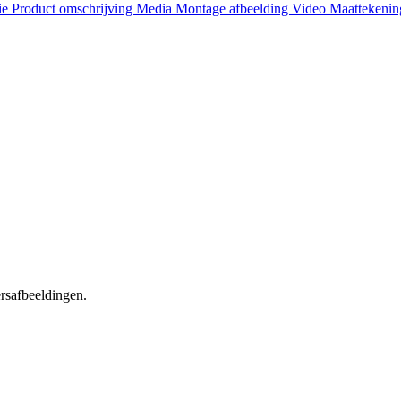
ie
Product omschrijving
Media
Montage afbeelding
Video
Maattekeni
ersafbeeldingen.