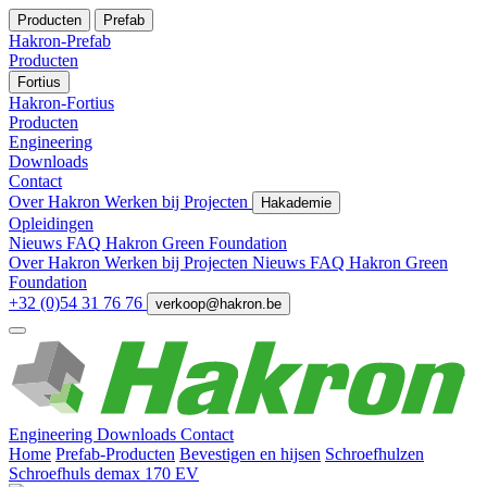
Producten
Prefab
Hakron-Prefab
Producten
Fortius
Hakron-Fortius
Producten
Engineering
Downloads
Contact
Over Hakron
Werken bij
Projecten
Hakademie
Opleidingen
Nieuws
FAQ
Hakron Green Foundation
Over Hakron
Werken bij
Projecten
Nieuws
FAQ
Hakron Green
Foundation
+32 (0)54 31 76 76
verkoop@hakron.be
Engineering
Downloads
Contact
Home
Prefab-Producten
Bevestigen en hijsen
Schroefhulzen
Schroefhuls demax 170 EV