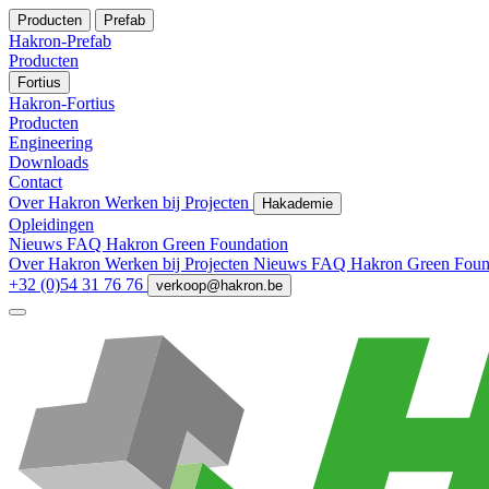
Producten
Prefab
Hakron-Prefab
Producten
Fortius
Hakron-Fortius
Producten
Engineering
Downloads
Contact
Over Hakron
Werken bij
Projecten
Hakademie
Opleidingen
Nieuws
FAQ
Hakron Green Foundation
Over Hakron
Werken bij
Projecten
Nieuws
FAQ
Hakron Green Foun
+32 (0)54 31 76 76
verkoop@hakron.be