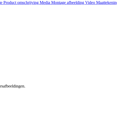
ie
Product omschrijving
Media
Montage afbeelding
Video
Maattekeni
ersafbeeldingen.