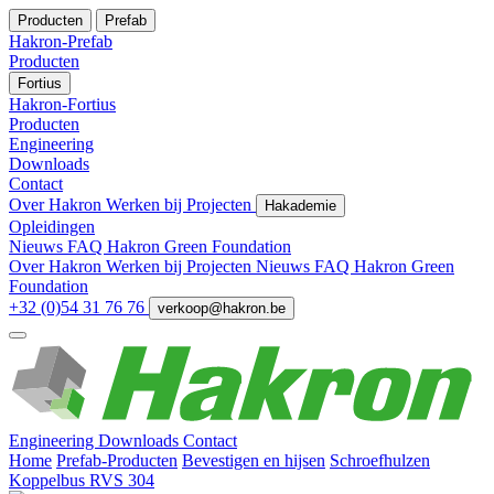
Producten
Prefab
Hakron-Prefab
Producten
Fortius
Hakron-Fortius
Producten
Engineering
Downloads
Contact
Over Hakron
Werken bij
Projecten
Hakademie
Opleidingen
Nieuws
FAQ
Hakron Green Foundation
Over Hakron
Werken bij
Projecten
Nieuws
FAQ
Hakron Green
Foundation
+32 (0)54 31 76 76
verkoop@hakron.be
Engineering
Downloads
Contact
Home
Prefab-Producten
Bevestigen en hijsen
Schroefhulzen
Koppelbus RVS 304