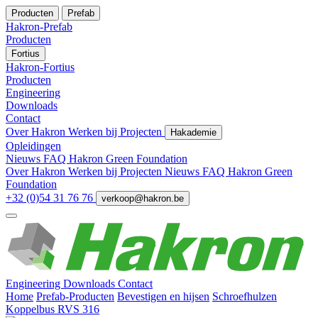
Producten
Prefab
Hakron-Prefab
Producten
Fortius
Hakron-Fortius
Producten
Engineering
Downloads
Contact
Over Hakron
Werken bij
Projecten
Hakademie
Opleidingen
Nieuws
FAQ
Hakron Green Foundation
Over Hakron
Werken bij
Projecten
Nieuws
FAQ
Hakron Green
Foundation
+32 (0)54 31 76 76
verkoop@hakron.be
Engineering
Downloads
Contact
Home
Prefab-Producten
Bevestigen en hijsen
Schroefhulzen
Koppelbus RVS 316