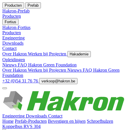
Producten
Prefab
Hakron-Prefab
Producten
Fortius
Hakron-Fortius
Producten
Engineering
Downloads
Contact
Over Hakron
Werken bij
Projecten
Hakademie
Opleidingen
Nieuws
FAQ
Hakron Green Foundation
Over Hakron
Werken bij
Projecten
Nieuws
FAQ
Hakron Green
Foundation
+32 (0)54 31 76 76
verkoop@hakron.be
Engineering
Downloads
Contact
Home
Prefab-Producten
Bevestigen en hijsen
Schroefhulzen
Koppelbus RVS 304