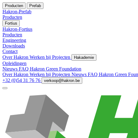
Producten
Prefab
Hakron-Prefab
Producten
Fortius
Hakron-Fortius
Producten
Engineering
Downloads
Contact
Over Hakron
Werken bij
Projecten
Hakademie
Opleidingen
Nieuws
FAQ
Hakron Green Foundation
Over Hakron
Werken bij
Projecten
Nieuws
FAQ
Hakron Green Foun
+32 (0)54 31 76 76
verkoop@hakron.be