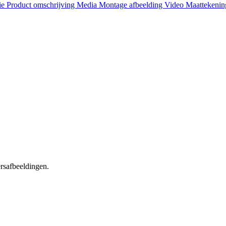
ie
Product omschrijving
Media
Montage afbeelding
Video
Maattekeni
ersafbeeldingen.