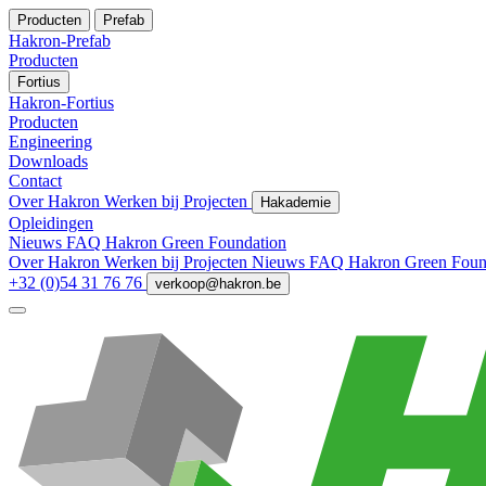
Producten
Prefab
Hakron-Prefab
Producten
Fortius
Hakron-Fortius
Producten
Engineering
Downloads
Contact
Over Hakron
Werken bij
Projecten
Hakademie
Opleidingen
Nieuws
FAQ
Hakron Green Foundation
Over Hakron
Werken bij
Projecten
Nieuws
FAQ
Hakron Green Foun
+32 (0)54 31 76 76
verkoop@hakron.be