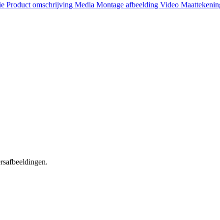
ie
Product omschrijving
Media
Montage afbeelding
Video
Maattekeni
ersafbeeldingen.