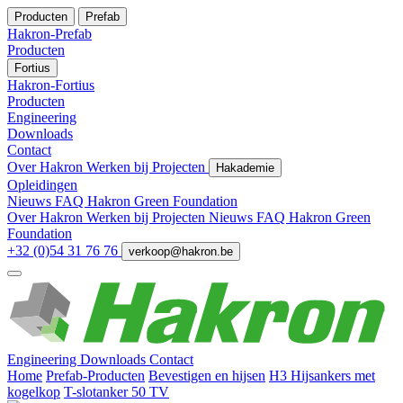
Producten
Prefab
Hakron-Prefab
Producten
Fortius
Hakron-Fortius
Producten
Engineering
Downloads
Contact
Over Hakron
Werken bij
Projecten
Hakademie
Opleidingen
Nieuws
FAQ
Hakron Green Foundation
Over Hakron
Werken bij
Projecten
Nieuws
FAQ
Hakron Green
Foundation
+32 (0)54 31 76 76
verkoop@hakron.be
Engineering
Downloads
Contact
Home
Prefab-Producten
Bevestigen en hijsen
H3 Hijsankers met
kogelkop
T-slotanker 50 TV