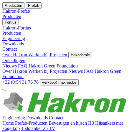
Producten
Prefab
Hakron-Prefab
Producten
Fortius
Hakron-Fortius
Producten
Engineering
Downloads
Contact
Over Hakron
Werken bij
Projecten
Hakademie
Opleidingen
Nieuws
FAQ
Hakron Green Foundation
Over Hakron
Werken bij
Projecten
Nieuws
FAQ
Hakron Green
Foundation
+32 (0)54 31 76 76
verkoop@hakron.be
Engineering
Downloads
Contact
Home
Prefab-Producten
Bevestigen en hijsen
H3 Hijsankers met
kogelkop
T-slotanker 25 TV