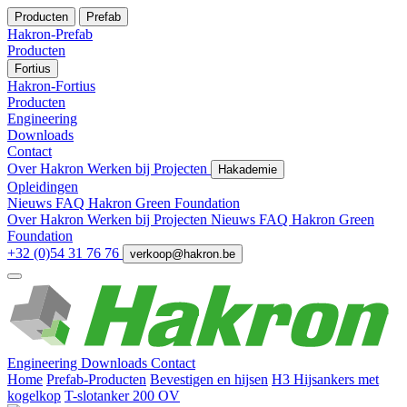
Producten
Prefab
Hakron-Prefab
Producten
Fortius
Hakron-Fortius
Producten
Engineering
Downloads
Contact
Over Hakron
Werken bij
Projecten
Hakademie
Opleidingen
Nieuws
FAQ
Hakron Green Foundation
Over Hakron
Werken bij
Projecten
Nieuws
FAQ
Hakron Green
Foundation
+32 (0)54 31 76 76
verkoop@hakron.be
Engineering
Downloads
Contact
Home
Prefab-Producten
Bevestigen en hijsen
H3 Hijsankers met
kogelkop
T-slotanker 200 OV