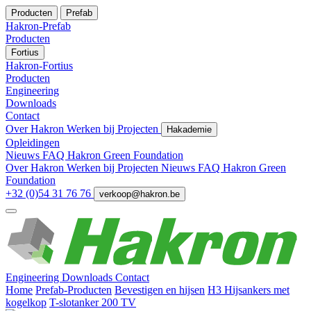
Producten
Prefab
Hakron-Prefab
Producten
Fortius
Hakron-Fortius
Producten
Engineering
Downloads
Contact
Over Hakron
Werken bij
Projecten
Hakademie
Opleidingen
Nieuws
FAQ
Hakron Green Foundation
Over Hakron
Werken bij
Projecten
Nieuws
FAQ
Hakron Green
Foundation
+32 (0)54 31 76 76
verkoop@hakron.be
Engineering
Downloads
Contact
Home
Prefab-Producten
Bevestigen en hijsen
H3 Hijsankers met
kogelkop
T-slotanker 200 TV