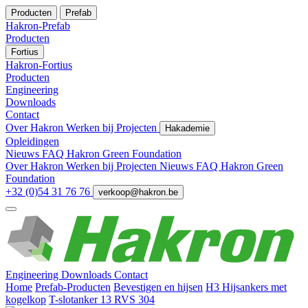
Producten
Prefab
Hakron-Prefab
Producten
Fortius
Hakron-Fortius
Producten
Engineering
Downloads
Contact
Over Hakron
Werken bij
Projecten
Hakademie
Opleidingen
Nieuws
FAQ
Hakron Green Foundation
Over Hakron
Werken bij
Projecten
Nieuws
FAQ
Hakron Green
Foundation
+32 (0)54 31 76 76
verkoop@hakron.be
Engineering
Downloads
Contact
Home
Prefab-Producten
Bevestigen en hijsen
H3 Hijsankers met
kogelkop
T-slotanker 13 RVS 304