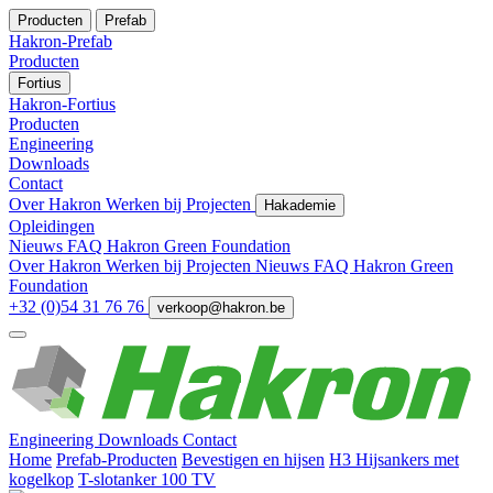
Producten
Prefab
Hakron-Prefab
Producten
Fortius
Hakron-Fortius
Producten
Engineering
Downloads
Contact
Over Hakron
Werken bij
Projecten
Hakademie
Opleidingen
Nieuws
FAQ
Hakron Green Foundation
Over Hakron
Werken bij
Projecten
Nieuws
FAQ
Hakron Green
Foundation
+32 (0)54 31 76 76
verkoop@hakron.be
Engineering
Downloads
Contact
Home
Prefab-Producten
Bevestigen en hijsen
H3 Hijsankers met
kogelkop
T-slotanker 100 TV